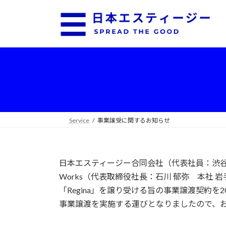
コ
ナ
ン
ビ
テ
ゲ
ン
ー
ツ
シ
へ
ョ
ス
ン
キ
に
ッ
移
プ
動
Service
事業譲受に関するお知らせ
日本エスティージー合同会社（代表社員：渋谷 政
Works（代表取締役社長：石川 郁弥 本社
「Regina」を譲り受ける旨の事業譲渡契約を2
事業譲渡を実施する運びとなりましたので、