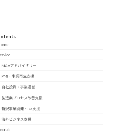
ntents
Home
ervice
M&Aアドバイザリー
PMI・事業再生支援
自社投資・事業運営
製造業プロセス改善支援
新規事業開発・DX支援
海外ビジネス支援
ecruit