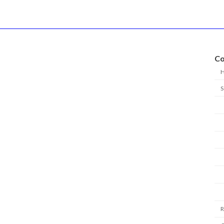
Co
S
R